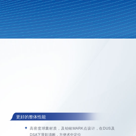
04
05
人力资源
联系我们
人才理念
联系方式
招贤纳士
留言反馈
校园招聘
更好的整体性能
高密度球囊材质，及铂铱MARK点设计，在DUS及
DSA下显影清晰，方便术中定位