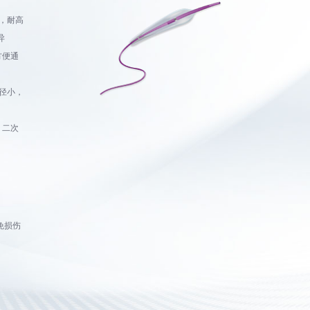
质，耐高
异
方便通
径小，
，二次
免损伤