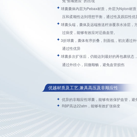
免“鱼嘴效应” 的出现
球囊囊体内层为Pebax材质，外层为Nylon材
压和柔顺性达到理想平衡，通过性及跟踪性优
球囊头端，囊体及远端推送杆涂覆亲水涂层，
过病变，能够有效应对迂曲血管。
3折球囊，囊体有序折叠，剖面低，初次通过外
通过性优异
球囊多次扩张后，仍能达到最好的再包裹状态
通过外径小，回撤顺畅，避免血管损伤
优越材质及工艺,兼具高压及非顺应性
优异的非顺应性球囊，能够有效保护血管，避
RBP高达22atm，能够有效扩张病变