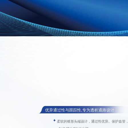
01
02
关于我们
产品中心
企业简介
肿瘤血管介入
企业文化
肿瘤微创能量介入
发展历程
泛血管通路介入
荣誉资质
优异通过性与跟踪性,专为透析通路设计
柔软的锥形头端设计，通过性优异。保护血管