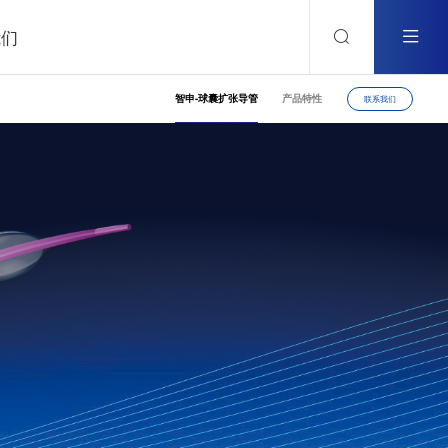
我们
智申-球囊扩张导管
产品特性
联系我们
式
馈